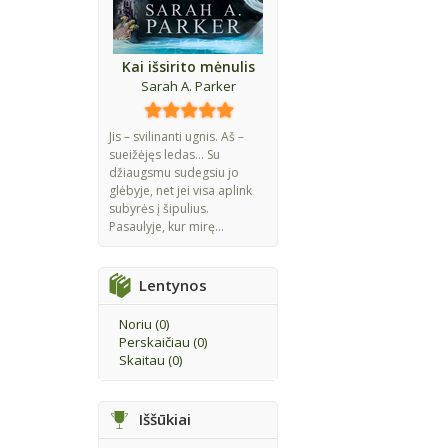
Kai išsirito mėnulis
Sarah A. Parker
Jis – svilinanti ugnis. Aš –
sueižėjęs ledas... Su
džiaugsmu sudegsiu jo
glėbyje, net jei visa aplink
subyrės į šipulius.
Pasaulyje, kur mirę...
Lentynos
Noriu (
0
)
Perskaičiau (
0
)
Skaitau (
0
)
Iššūkiai