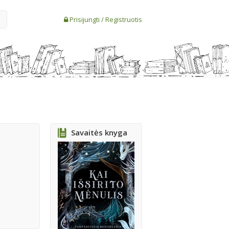
Prisijungti
/
Registruotis
Savaitės knyga