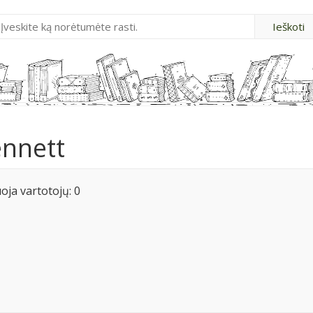
ennett
ja vartotojų: 0