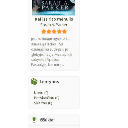
Kai išsirito mėnulis
Sarah A. Parker
Jis – svilinanti ugnis. Aš –
sueižėjęs ledas... Su
džiaugsmu sudegsiu jo
glėbyje, net jei visa aplink
subyrės į šipulius.
Pasaulyje, kur mirę...
Lentynos
Noriu (
0
)
Perskaičiau (
0
)
Skaitau (
0
)
Iššūkiai