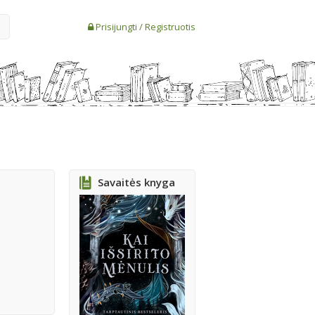
Prisijungti
/
Registruotis
Savaitės knyga