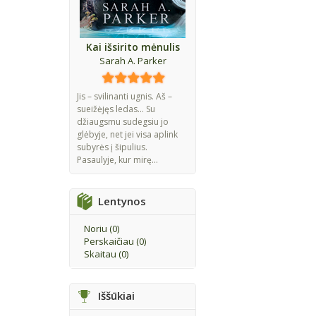
Kai išsirito mėnulis
Sarah A. Parker
Jis – svilinanti ugnis. Aš –
sueižėjęs ledas... Su
džiaugsmu sudegsiu jo
glėbyje, net jei visa aplink
subyrės į šipulius.
Pasaulyje, kur mirę...
Lentynos
Noriu (
0
)
Perskaičiau (
0
)
Skaitau (
0
)
Iššūkiai