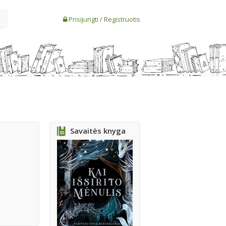
Prisijungti
/
Registruotis
Savaitės knyga