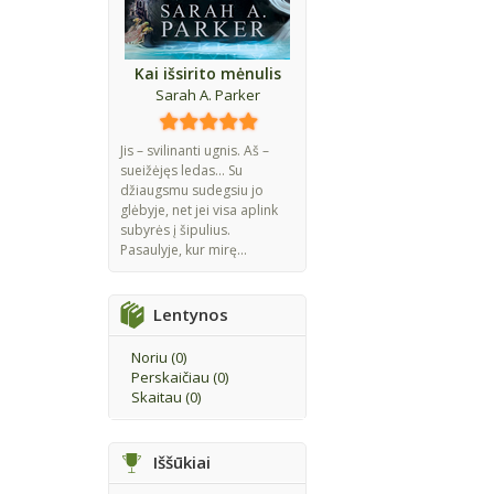
Kai išsirito mėnulis
Sarah A. Parker
Jis – svilinanti ugnis. Aš –
sueižėjęs ledas... Su
džiaugsmu sudegsiu jo
glėbyje, net jei visa aplink
subyrės į šipulius.
Pasaulyje, kur mirę...
Lentynos
Noriu (
0
)
Perskaičiau (
0
)
Skaitau (
0
)
Iššūkiai