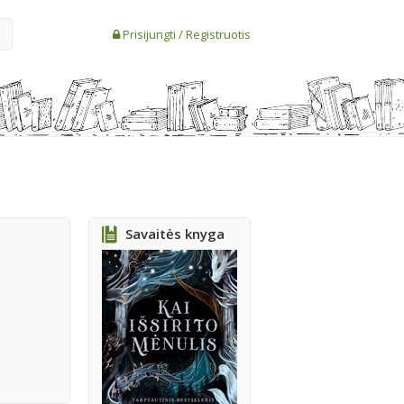
Prisijungti
/
Registruotis
Savaitės knyga