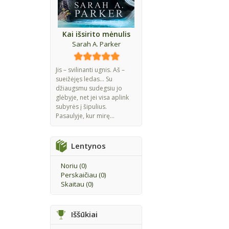
Kai išsirito mėnulis
Sarah A. Parker
Jis – svilinanti ugnis. Aš –
sueižėjęs ledas... Su
džiaugsmu sudegsiu jo
glėbyje, net jei visa aplink
subyrės į šipulius.
Pasaulyje, kur mirę...
Lentynos
Noriu (
0
)
Perskaičiau (
0
)
Skaitau (
0
)
Iššūkiai