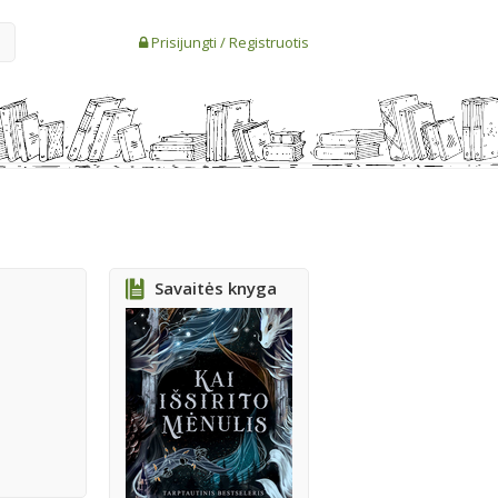
Prisijungti
/
Registruotis
Savaitės knyga