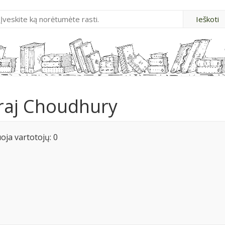
iraj Choudhury
ja vartotojų: 0