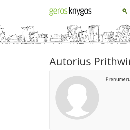
Autorius Prithw
Prenumeruo