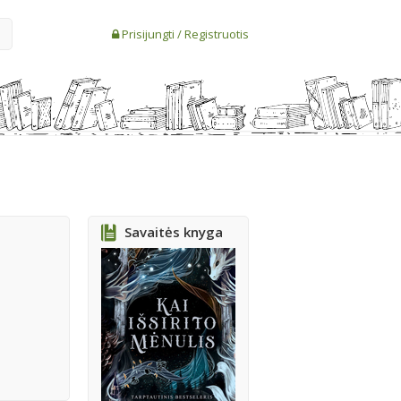
Prisijungti
/
Registruotis
Savaitės knyga