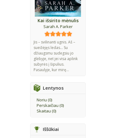
Kai išsirito mėnulis
Sarah A. Parker
Jis – svilinanti ugnis. Aš –
sueižėjęs ledas... Su
džiaugsmu sudegsiu jo
glėbyje, net jei visa aplink
subyrės į šipulius.
Pasaulyje, kur mirę...
Lentynos
Noriu (
0
)
Perskaičiau (
0
)
Skaitau (
0
)
Iššūkiai