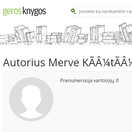
Autorius Merve KÃÂ¼tÃÂ
Prenumeruoja vartotojų: 0