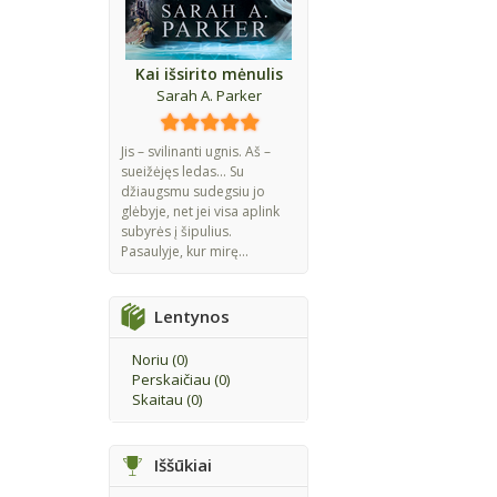
Kai išsirito mėnulis
Sarah A. Parker
Jis – svilinanti ugnis. Aš –
sueižėjęs ledas... Su
džiaugsmu sudegsiu jo
glėbyje, net jei visa aplink
subyrės į šipulius.
Pasaulyje, kur mirę...
Lentynos
Noriu (
0
)
Perskaičiau (
0
)
Skaitau (
0
)
Iššūkiai