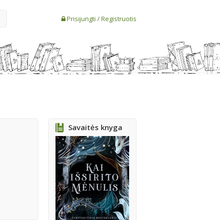
Prisijungti
/
Registruotis
Savaitės knyga