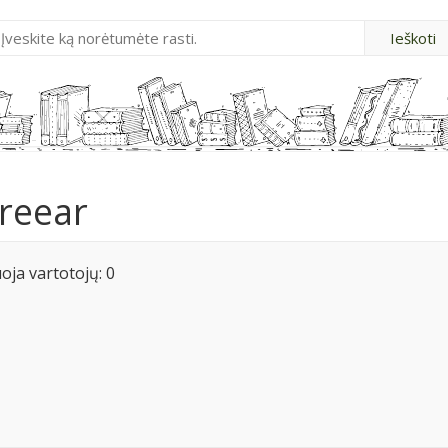
Freear
ja vartotojų: 0