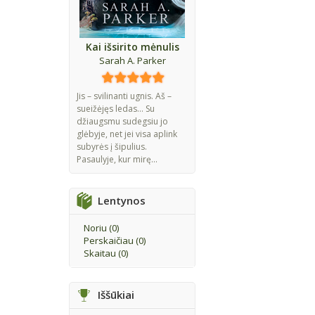
Kai išsirito mėnulis
Sarah A. Parker
Jis – svilinanti ugnis. Aš –
sueižėjęs ledas... Su
džiaugsmu sudegsiu jo
glėbyje, net jei visa aplink
subyrės į šipulius.
Pasaulyje, kur mirę...
Lentynos
Noriu (
0
)
Perskaičiau (
0
)
Skaitau (
0
)
Iššūkiai