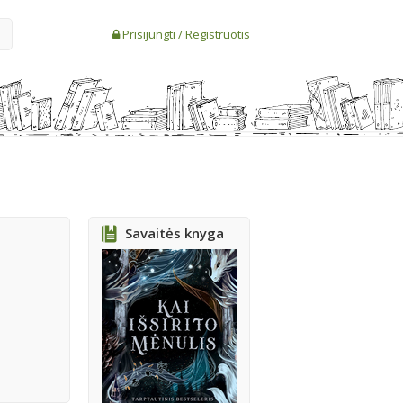
Prisijungti
/
Registruotis
Savaitės knyga