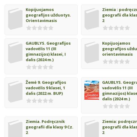
Kopijuojamos
Ziemia : podręcz
geografijos užduotys.
geografii dla klas
Orientavimasis
2
GAUBLYS. Geografijos
Kopijuojamos
vadovėlis 11 (III
geografijos uždu
gimnazijos) klasei, I
orientavimasis
dalis (2024 m.)
Žemė 9. Geografijos
GAUBLYS. Geogra
vadovėlis 9 klasei, 1
vadovėlis 11 (III
dalis (2022 m. BUP)
gimnazijos) klasei
dalis (2024 m.)
Ziemia. Podręcznik
Ziemia: podręcz
geografii dla klasy 9 Cz.
geografii dla klas
2
2