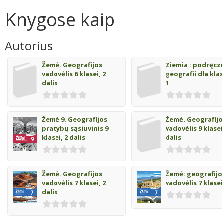
Knygose kaip
Autorius
Žemė. Geografijos
Ziemia : podręcz
vadovėlis 6 klasei, 2
geografii dla klas
dalis
1
Žemė 9. Geografijos
Žemė. Geografij
pratybų sąsiuvinis 9
vadovėlis 9 klasei
klasei, 2 dalis
dalis
Žemė. Geografijos
Žemė: geografij
vadovėlis 7 klasei, 2
vadovėlis 7 klasei
dalis