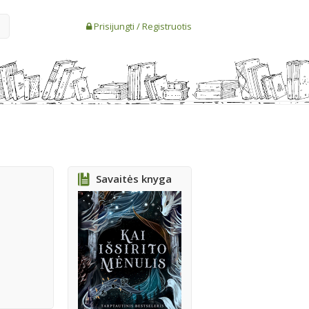
Prisijungti
/
Registruotis
Savaitės knyga