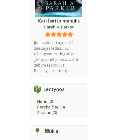
Kai išsirito mėnulis
Sarah A. Parker
Jis – svilinanti ugnis. Aš –
sueižėjęs ledas... Su
džiaugsmu sudegsiu jo
glėbyje, net jei visa aplink
subyrės į šipulius.
Pasaulyje, kur mirę...
Lentynos
Noriu (
0
)
Perskaičiau (
0
)
Skaitau (
0
)
Iššūkiai