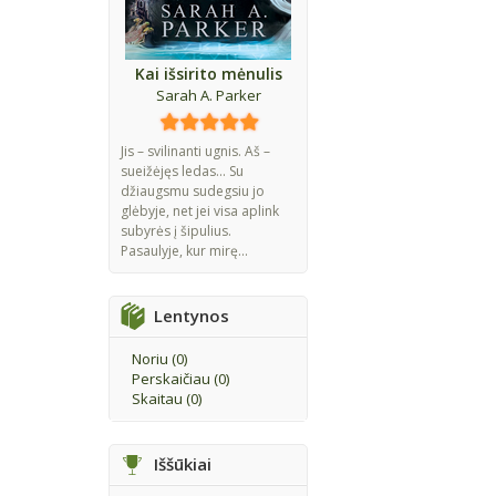
Kai išsirito mėnulis
Sarah A. Parker
Jis – svilinanti ugnis. Aš –
sueižėjęs ledas... Su
džiaugsmu sudegsiu jo
glėbyje, net jei visa aplink
subyrės į šipulius.
Pasaulyje, kur mirę...
Lentynos
Noriu (
0
)
Perskaičiau (
0
)
Skaitau (
0
)
Iššūkiai