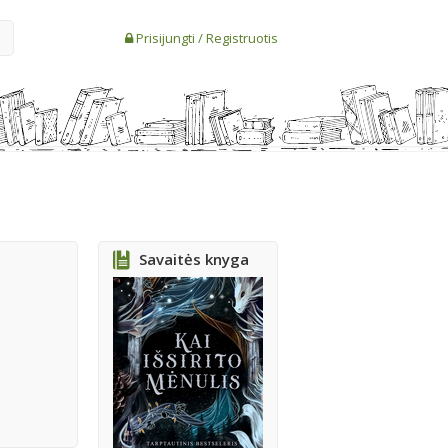
Prisijungti
/
Registruotis
Savaitės knyga