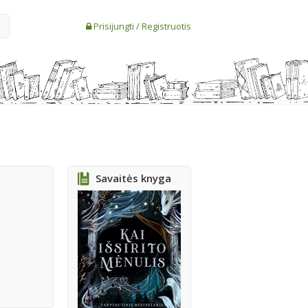
Prisijungti
/
Registruotis
Savaitės knyga