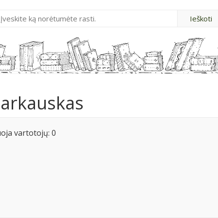
Barkauskas
ja vartotojų: 0