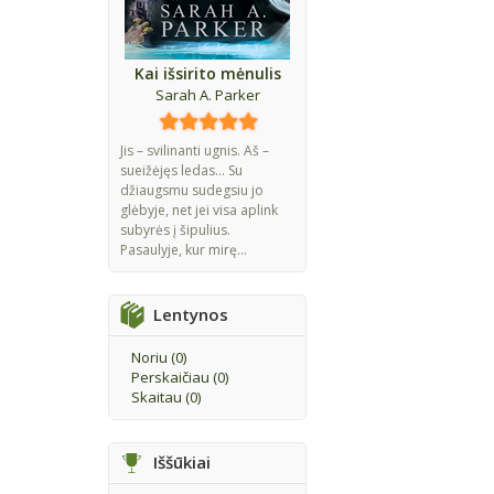
Kai išsirito mėnulis
Sarah A. Parker
Jis – svilinanti ugnis. Aš –
sueižėjęs ledas... Su
džiaugsmu sudegsiu jo
glėbyje, net jei visa aplink
subyrės į šipulius.
Pasaulyje, kur mirę...
Lentynos
Noriu (
0
)
Perskaičiau (
0
)
Skaitau (
0
)
Iššūkiai