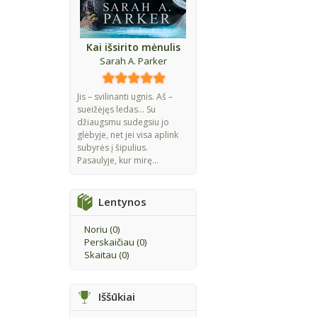
Kai išsirito mėnulis
Sarah A. Parker
Jis – svilinanti ugnis. Aš –
sueižėjęs ledas... Su
džiaugsmu sudegsiu jo
glėbyje, net jei visa aplink
subyrės į šipulius.
Pasaulyje, kur mirę...
Lentynos
Noriu (
0
)
Perskaičiau (
0
)
Skaitau (
0
)
Iššūkiai