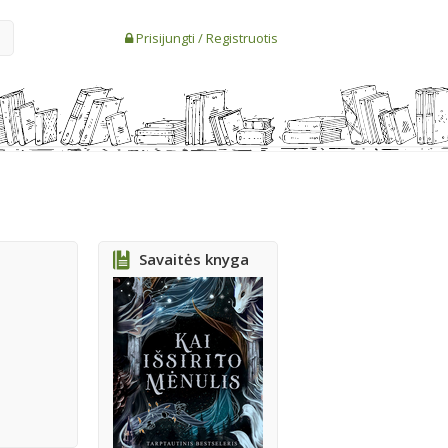
Prisijungti
/
Registruotis
Savaitės knyga