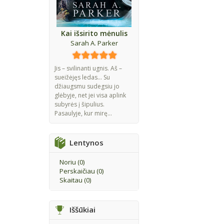
Kai išsirito mėnulis
Sarah A. Parker
Jis – svilinanti ugnis. Aš –
sueižėjęs ledas... Su
džiaugsmu sudegsiu jo
glėbyje, net jei visa aplink
subyrės į šipulius.
Pasaulyje, kur mirę...
Lentynos
Noriu (
0
)
Perskaičiau (
0
)
Skaitau (
0
)
Iššūkiai