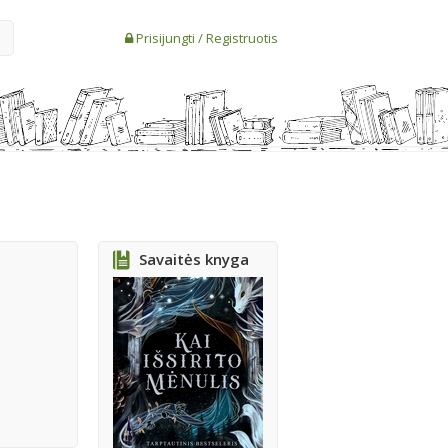
Prisijungti
/
Registruotis
Savaitės knyga