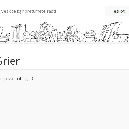
rier
ja vartotojų: 0