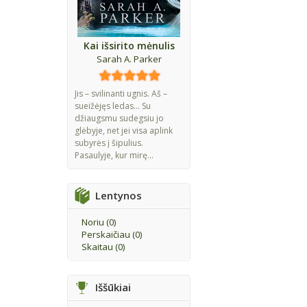
Kai išsirito mėnulis
Sarah A. Parker
Jis – svilinanti ugnis. Aš –
sueižėjęs ledas... Su
džiaugsmu sudegsiu jo
glėbyje, net jei visa aplink
subyrės į šipulius.
Pasaulyje, kur mirę...
Lentynos
Noriu (
0
)
Perskaičiau (
0
)
Skaitau (
0
)
Iššūkiai