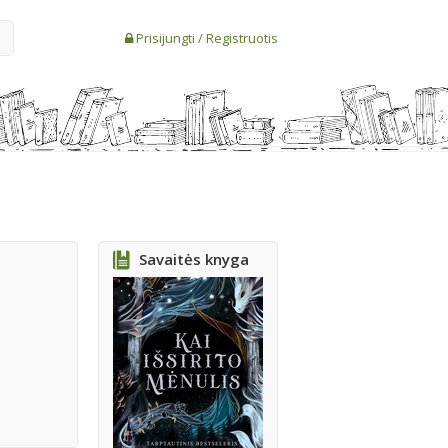
Prisijungti
/
Registruotis
Savaitės knyga