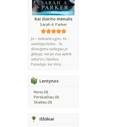
Kai išsirito mėnulis
Sarah A. Parker
Jis – svilinanti ugnis. Aš –
sueižėjęs ledas... Su
džiaugsmu sudegsiu jo
glėbyje, net jei visa aplink
subyrės į šipulius.
Pasaulyje, kur mirę...
Lentynos
Noriu (
0
)
Perskaičiau (
0
)
Skaitau (
0
)
Iššūkiai