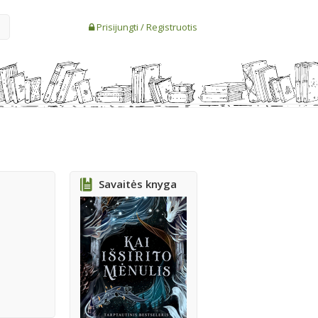
Prisijungti
/
Registruotis
Savaitės knyga