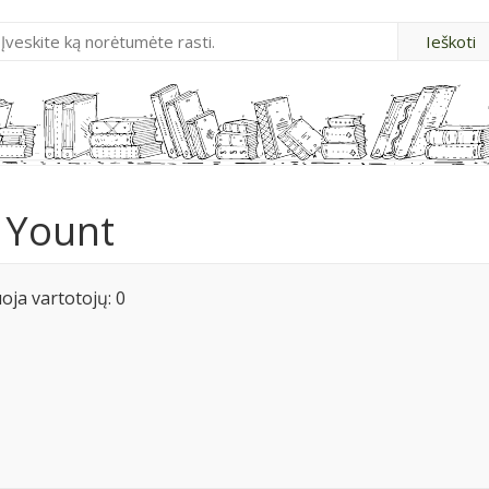
e Yount
ja vartotojų: 0