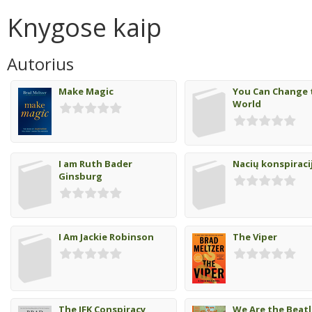
Knygose kaip
Autorius
Make Magic
You Can Change 
World
I am Ruth Bader
Nacių konspiraci
Ginsburg
I Am Jackie Robinson
The Viper
The JFK Conspiracy
We Are the Beat