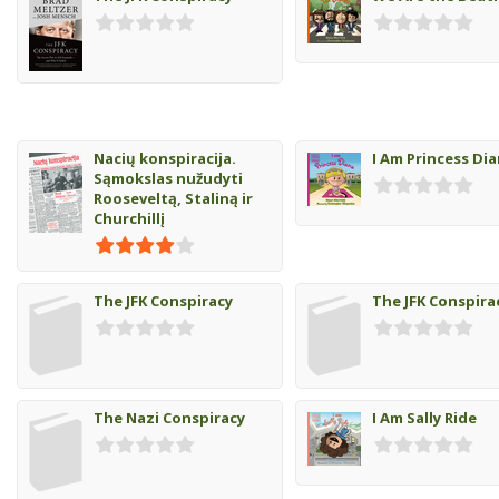
Nacių konspiracija.
I Am Princess Di
Sąmokslas nužudyti
Rooseveltą, Staliną ir
Churchillį
The JFK Conspiracy
The JFK Conspira
The Nazi Conspiracy
I Am Sally Ride