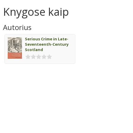
Knygose kaip
Autorius
Serious Crime in Late-
Seventeenth-Century
Scotland